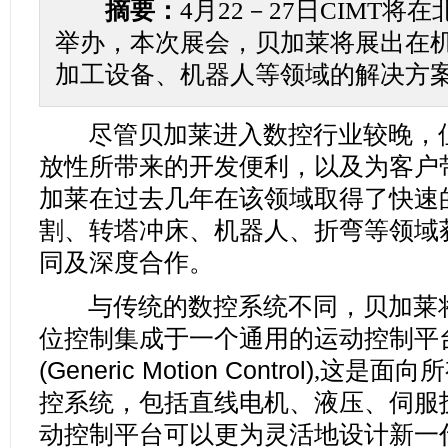
摘要：
4月22－27日CIMT
举办，本次展会，贝加莱将展出在
加工设备、机器人等领域的解决方
尽管贝加莱进入数控行业较晚，但
放性所带来的开发便利，以及为客户
加莱在过去几年在该领域取得了快速
割、转塔冲床、机器人、折弯等领域
同及深度合作。
与传统
的
数控系统不同
，
贝加莱
位控制集成于一个通用
的
运动控制平
(Generic Motion Control)
,
这是
面向所
控系统
，
包括直线电机、液压、伺服
动控制平台可以更为灵活地
设计新一