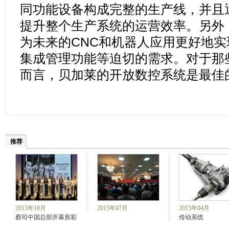
同功能设备构成完整
的
生产线，并且
提升整个生产系统
的
运营效率
。
另外
为未来的
CNC
和机器人应用
更好地
实
集成
管理功
能等
迫切的需求
。
对于那
而言，贝加莱
的
开放数控系统是最佳
推荐
2015年10月
2015年07月
2015年04月
蔡司中国总部开幕剪彩
传动系统