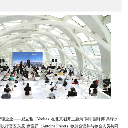
理企业——威立雅（Veolia）在北京召开主题为“同中国脉搏 共绿水
官安东尼·弗雷罗（Antoine Frérot）参加会议并与参会人员共同