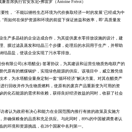
首席执行官安东尼•弗雷罗（Antoine Frérot）
要性， ‘不能以牺牲生态环境为代价换取经济一时的发展’已经成为中
，“而如何在保护资源和环境的前提下保证效益和效率，即‘高质量发
业生产多晶硅的企业达成合作，为其提供废水零排放设施的设计，建
理、膜过滤及蒸发和结晶三个步骤，处理后的水回用于生产，并帮助
钠结晶盐，使该企业实现了污水零排放。
份有限公司(水塔醋业) 签署协议，为其建设和运营生物质热电联产的
替代原有的燃煤锅炉，实现绿色能源的供应。该项目中，威立雅凭借
技术，为水塔醋业量身定制一套“循环经济”解决方案。对其在醋类产
糟进行回收并作为生物质燃料，使原有的废弃产品重新变为可用的资
缺的化石能源的需求和依赖，获得良好经济效益的同时，收获了社会
国受访者认为政府有决心和能力在全国范围内推行有效的政策及实施方
，并确保粮食的品质和充足供应。与此同时，89%的中国被调查者认
临的环境和资源挑战，在28个国家中名列第一。