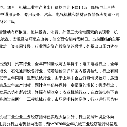
。10月，机械工业生产者出厂价格同比下降1.1%，降幅与上月持
，其中通用设备、专用设备、汽车、电气机械和器材及仪器仪表制造业同
%和0.2%。
经营活动有序恢复。但从投资、消费、外贸三大拉动因素的表现看，机
陈斌说，宏观经济环境在改善，但全面恢复尚需时日。当前面临的主要
收难，资金周转慢，行业固定资产投资复苏缓慢，外贸出口压力犹存
出预判：汽车行业，全年产销量或与去年持平；电工电器行业，全年
增长；石化通用设备行业，随着油价回归和国内投资拉动，行业有回
低于去年同期；重型机械行业，由于上年末企业订货情况较好，虽遭
满足全年生产指标，预计今年仍将保持一定幅度的增长；机床行业，
发展态势有所改观，降幅有望收窄；农业机械行业，在政策扶持下表
将超过前两年；工程机械行业，市场需求持续高位，行业运行形势好
机械工业企业主要经济指标已实现大幅回升，行业发展环境总体向
主要分行业走势趋向改善，预计2020年全年机械工业经济运行将呈现