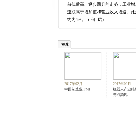
前低后高、逐步回升的走势，工业增
速或高于增加值和营业收入增速。此外
约为4%。（ 何 珺
）
推荐
2017年02月
2017年02月
中国制造业 PMI
机器人产业结
亮点频现