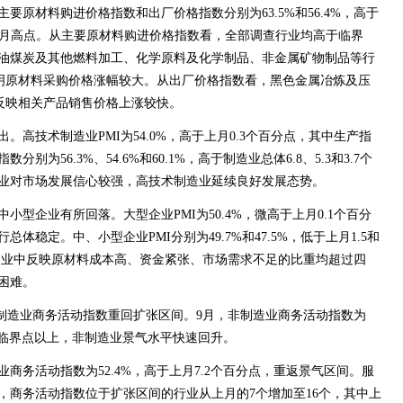
要原材料购进价格指数和出厂价格指数分别为63.5%和56.4%，高于
近4个月高点。从主要原材料购进价格指数看，全部调查行业均高于临界
油煤炭及其他燃料加工、化学原料及化学制品、非金属矿物制品等行
表明原材料采购价格涨幅较大。从出厂价格指数看，黑色金属冶炼及压
，反映相关产品销售价格上涨较快。
。高技术制造业PMI为54.0%，高于上月0.3个百分点，其中生产指
为56.3%、54.6%和60.1%，高于制造业总体6.8、5.3和3.7个
业对市场发展信心较强，高技术制造业延续良好发展态势。
小型企业有所回落。大型企业PMI为50.4%，微高于上月0.1个百分
体稳定。中、小型企业PMI分别为49.7%和47.5%，低于上月1.5和
型企业中反映原材料成本高、资金紧张、市场需求不足的比重均超过四
困难。
非制造业商务活动指数重回扩张区间。9月，非制造业商务活动指数为
升至临界点以上，非制造业景气水平快速回升。
商务活动指数为52.4%，高于上月7.2个百分点，重返景气区间。服
，商务活动指数位于扩张区间的行业从上月的7个增加至16个，其中上