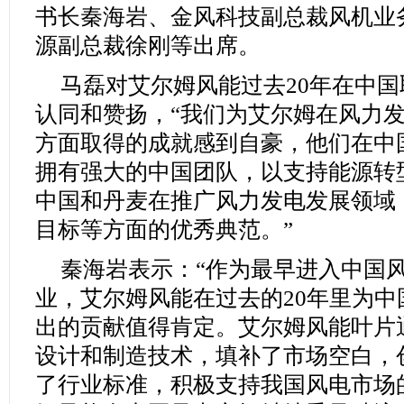
书长秦海岩、金风科技副总裁风机业
源副总裁徐刚等出席。
马磊对艾尔姆风能过去20年在中
认同和赞扬，“我们为艾尔姆在风力
方面取得的成就感到自豪，他们在中
拥有强大的中国团队，以支持能源转
中国和丹麦在推广风力发电发展领域
目标等方面的优秀典范。”
秦海岩表示：“作为最早进入中国
业，艾尔姆风能在过去的20年里为
出的贡献值得肯定。艾尔姆风能叶片
设计和制造技术，填补了市场空白，
了行业标准，积极支持我国风电市场