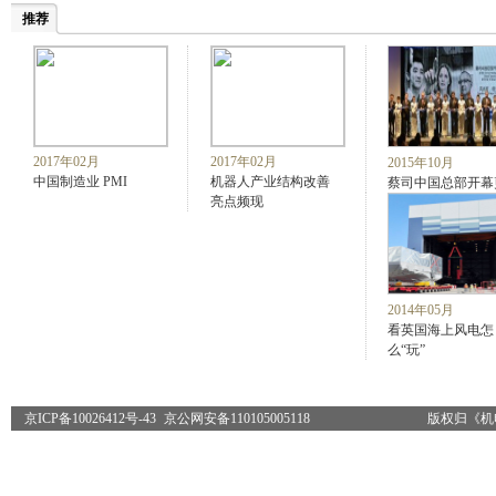
推荐
2017年02月
2017年02月
2015年10月
中国制造业 PMI
机器人产业结构改善
蔡司中国总部开幕
亮点频现
2014年05月
看英国海上风电怎
么“玩”
京ICP备10026412号-43
京公网安备110105005118
版权归《机