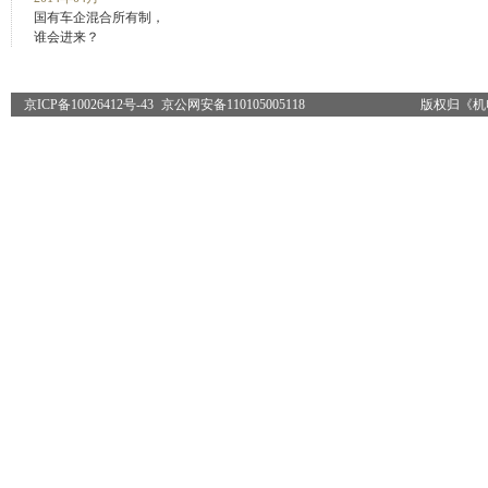
国有车企混合所有制，
谁会进来？
京ICP备10026412号-43
京公网安备110105005118
版权归《机