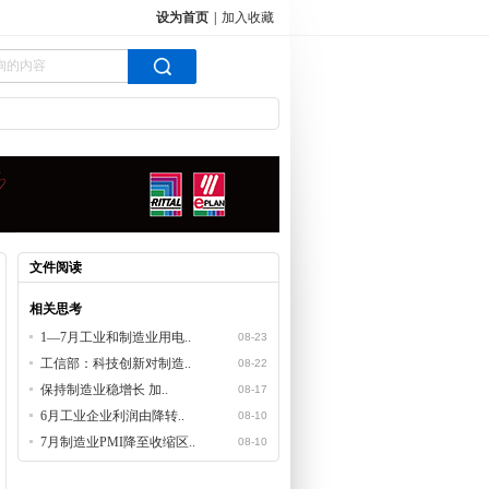
设为首页
|
加入收藏
文件阅读
相关思考
1—7月工业和制造业用电..
08-23
工信部：科技创新对制造..
08-22
保持制造业稳增长 加..
08-17
6月工业企业利润由降转..
08-10
7月制造业PMI降至收缩区..
08-10