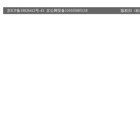
京ICP备10026412号-43
京公网安备110105005118
版权归《机