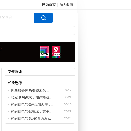
设为首页
|
加入收藏
文件阅读
相关思考
创新服务体系引领未来 ..
09-19
顺应电网诉求，加速能源..
06-21
施耐德电气亮相SNEC展，..
06-13
施耐德电气张海琼：秉承..
05-29
施耐德电气第5亿台TeSys..
05-24