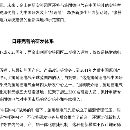
景。未来，金山创新实验园区还将与施耐德电气在中国的其他实验室
资源优势，为中国研发装上‘加速器’，释放新质生产力新动能。”张翼
电力系统建设的创新高地和示范窗口。
日臻完善的研发体系
心成立25周年，而金山创新实验园区二期投入运营，仅仅是施耐德电
。
历程，从最初的国产化、产品改进等业务，到2011年之后中国原创产
得到了施耐德电气全球范围内的认可与赞誉。“这是施耐德电气中国研
身成为施耐德电气全球四大研发中心之一。”据胡晓介绍，施耐德电气
北京和无锡五大研发基地，汇聚了超过2200名研发人员，累计申请专
是施耐德电气对中国市场的坚定信心和持续投入。
在“中国中心”战略的引领下，施耐德电气先后成立了能源管理低压、能
等“中国中心”，不仅将研发业务从后台推向了前台，还通过创新和人
伴等在内的研、产、销一体化敏捷机制。这种创新模式不仅让施耐德