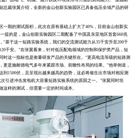
副总裁张翼介绍，全新的金山创新实验园区已具备低压全域产品的研
区一期的测试面积，此次在原有基础上扩大了40%，目前金山创新实
得一提的是，金山创新实验园区二期配备了中国及东亚地区首套660兆
“基于这一短路实验系统，我们的交流测试能力从35千安升至200千
120千安。”在张翼看来，针对低压配电领域的控制和保护类产品，短
同时这一指标也是衡量研发产品的关键所在。“更高电流等级的短路测
，更是施耐德电气多年来紧跟市场、前瞻性布局的结果。”他举例道，
达到1500伏，且呈现出越来越高的趋势，这必将催生出市场对相应测
此次引进冲击发电机大容量短路实验系统的原因之一。”张翼同时坦
做这样的测试，但需要一定的时间成本。